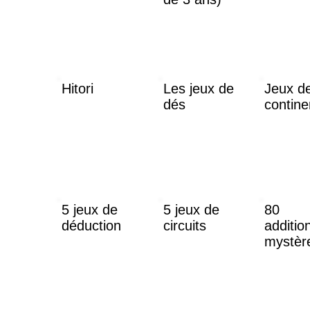
Hitori
Les jeux de
Jeux d
dés
contine
5 jeux de
5 jeux de
80
déduction
circuits
additio
mystèr